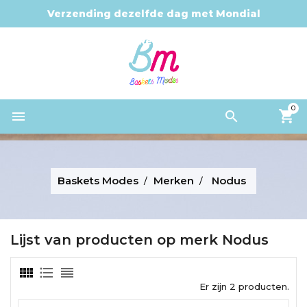
Verzending dezelfde dag met Mondial
Relay
0


Baskets Modes
Merken
Nodus
Lijst van producten op merk Nodus
Er zijn 2 producten.