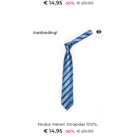
Normale
Prijs
€ 14,95
€ 29,90
-50%
prijs
visibility
Aanbieding!
Nodus Heren Stropdas 100%...
Normale
Prijs
€ 14,95
€ 29,90
-50%
prijs