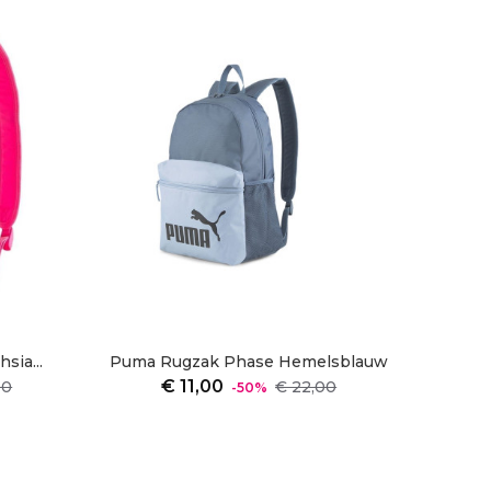
sia...
Puma Rugzak Phase Hemelsblauw
Prijs
Normale
Prijs
€ 11,00
00
€ 22,00
-50%
prijs