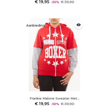
Normale
Prijs
€ 19,95
€ 39,90
-50%
prijs
visibility
Aanbieding!
Frankie Malone Sweater Met...
Normale
Prijs
€ 19,95
€ 39,90
-50%
prijs