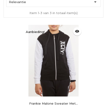

Relevantie
Item 1-3 van 3 in totaal item(s)
visibility
Aanbieding!
Frankie Malone Sweater Met...