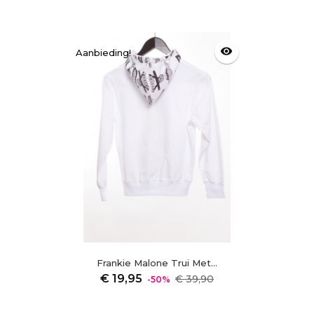
visibility
Aanbieding!
Frankie Malone Trui Met...
Normale
Prijs
€ 19,95
€ 39,90
-50%
prijs