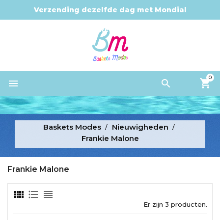
Verzending dezelfde dag met Mondial
Relay
0


Baskets Modes
Nieuwigheden
Frankie Malone
Frankie Malone
Er zijn 3 producten.