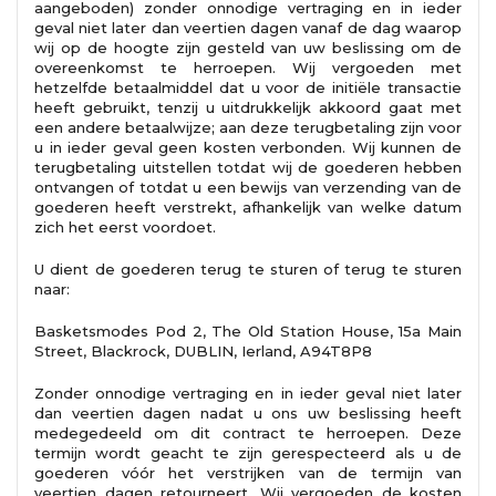
aangeboden) zonder onnodige vertraging en in ieder
geval niet later dan veertien dagen vanaf de dag waarop
wij op de hoogte zijn gesteld van uw beslissing om de
overeenkomst te herroepen. Wij vergoeden met
hetzelfde betaalmiddel dat u voor de initiële transactie
heeft gebruikt, tenzij u uitdrukkelijk akkoord gaat met
een andere betaalwijze; aan deze terugbetaling zijn voor
u in ieder geval geen kosten verbonden. Wij kunnen de
terugbetaling uitstellen totdat wij de goederen hebben
ontvangen of totdat u een bewijs van verzending van de
goederen heeft verstrekt, afhankelijk van welke datum
zich het eerst voordoet.
U dient de goederen terug te sturen of terug te sturen
naar:
Basketsmodes Pod 2, The Old Station House, 15a Main
Street, Blackrock, DUBLIN, Ierland, A94T8P8
Zonder onnodige vertraging en in ieder geval niet later
dan veertien dagen nadat u ons uw beslissing heeft
medegedeeld om dit contract te herroepen. Deze
termijn wordt geacht te zijn gerespecteerd als u de
goederen vóór het verstrijken van de termijn van
veertien dagen retourneert. Wij vergoeden de kosten