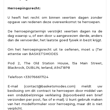
Herroepingsrecht:
U heeft het recht om binnen veertien dagen zonder
opgave van redenen deze overeenkomst te herroepen.
De herroepingstermijn verstrijkt veertien dagen na de
dag waarop u, of een door u aangewezen derde, anders
dan de vervoerder, het laatste goed fysiek in bezit krijgt.
Om het herroepingsrecht uit te oefenen, moet u (Ter
attentie van BASKETSMODES
Pod 2, The Old Station House, 15a Main Street,
Blackrock, DUBLIN, Ierland, A94T8P8
Telefoon +330766617124
E-mail (contact@basketsmodes.com) meldt uw
beslissing om dit contract te herroepen door middel van
een ondubbelzinnige verklaring (bijvoorbeeld een brief
verzonden per post, fax of e-mail). U kunt gebruik maken
van het modelformulier voor herroeping, maar dit is niet
verplicht.