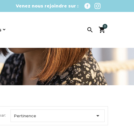
Venez nous rejoindre sur :
0

s

par:
Pertinence