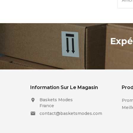
Affic
Information Sur Le Magasin
Prod
Baskets Modes

Prom
France
Meill
contact@basketsmodes.com
