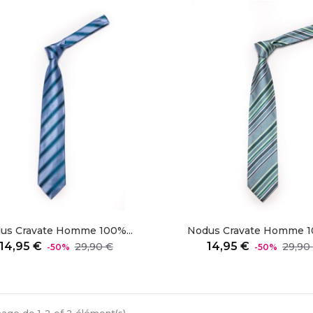
us Cravate Homme 100%...
Nodus Cravate Homme 10
Prix
Prix
Prix
14,95 €
14,95 €
29,90 €
29,90
-50%
-50%
régulier
régulier