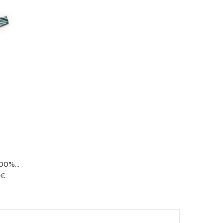
0%...
Prix
 €