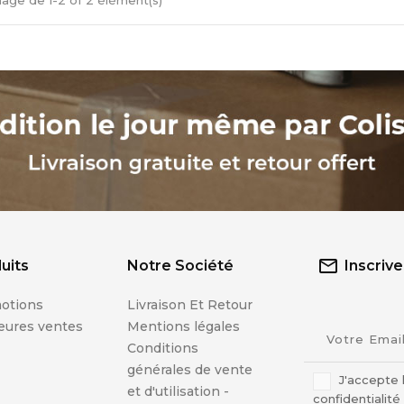
hage de 1-2 of 2 élément(s)
uits
Notre Société
Inscriv
otions
Livraison Et Retour
eures ventes
Mentions légales
Conditions
générales de vente
J'accepte 
et d'utilisation -
confidentialité