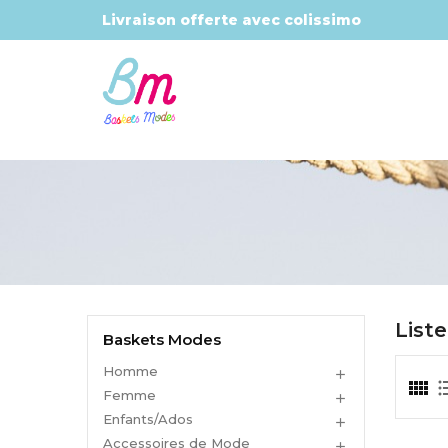
Livraison offerte avec colissimo
List
Baskets Modes
Homme

Femme

Enfants/Ados

Accessoires de Mode
