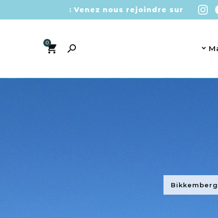
Venez nous rejoindre sur :
0

M
Bikkemberg