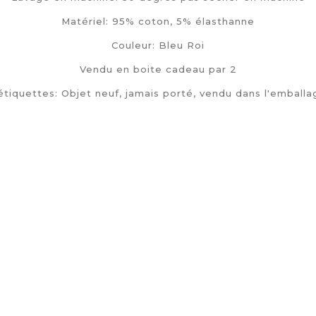
Matériel: 95% coton, 5% élasthanne
Couleur: Bleu Roi
Vendu en boite cadeau par 2
tiquettes: Objet neuf, jamais porté, vendu dans l'emballa
אין עדיין חוות דעת של לקוחות.