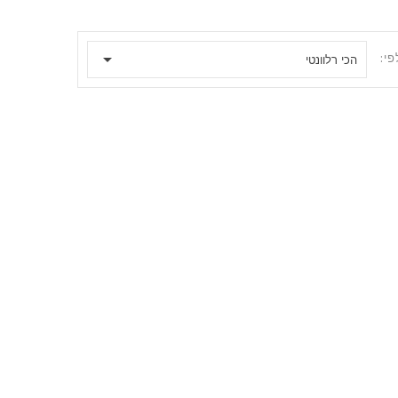

פי:
הכי רלוונטי