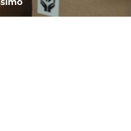
פרטי החנות
מוצר
Baskets Modes

ירידת
צרפת
רבי מ

contact@basketsmodes.com