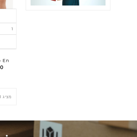
n...
מציג 1 - %to מתוך 1 פריט(ים)