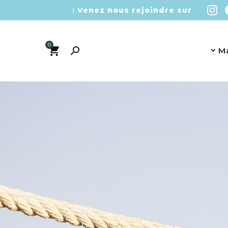
Venez nous rejoindre sur :
0

M