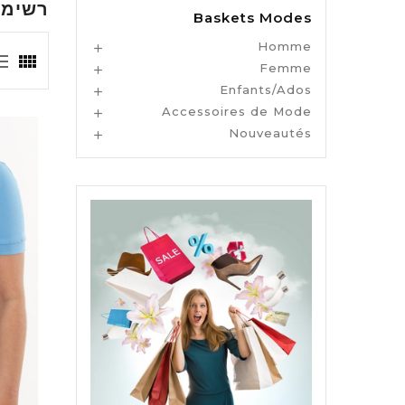
רשימת מ
Baskets Modes
Homme

Femme

Enfants/Ados

Accessoires de Mode

Nouveautés
