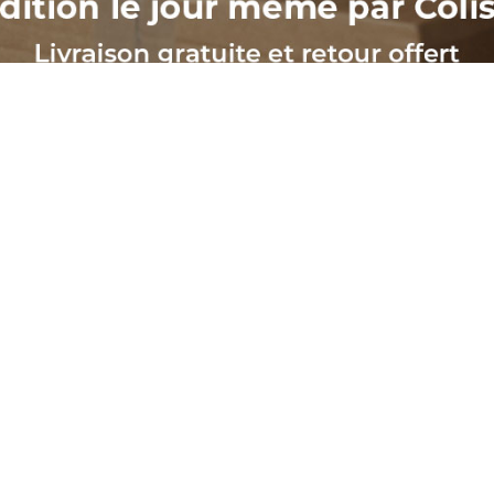
ים
אודותינו
sletter
 מחירים
Livraison Et
כר
Retour
Mentions légales
Conditions
générales de
vente et
d'utilisation -
BasketsModes.com
À Propos de nous