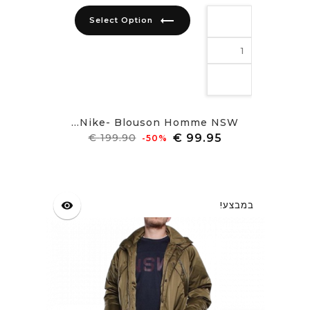
trending_flat
Select Option
Nike- Blouson Homme NSW...
מחיר
מחיר
‎-50%
רגיל
במבצע!
visibility