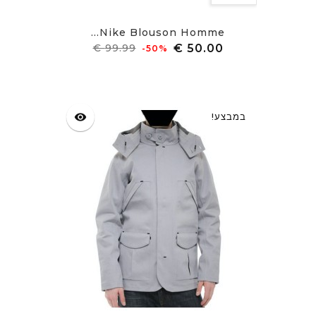
Nike Blouson Homme...
מחיר
מחיר
‎-50%
רגיל
במבצע!
visibility