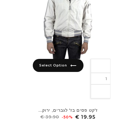
trending_flat
Select Option
ז'קט פסים בז' לגברים, ירוק...
מחיר
מחיר
‎-50%
רגיל