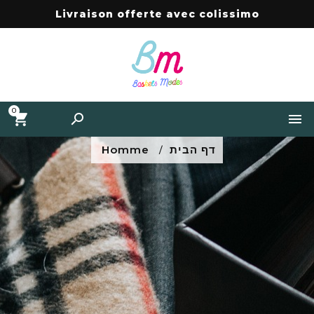
Livraison offerte avec colissimo
0


דף הבית
Homme