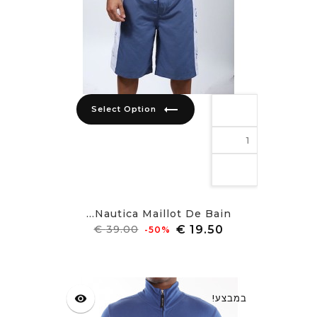
trending_flat
Select Option
Nautica Maillot De Bain...
מחיר
מחיר
‎-50%
רגיל
במבצע!
visibility