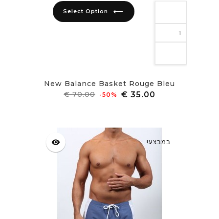
trending_flat
Select Option
New Balance Basket Rouge Bleu
מחיר
מחיר
‎-50%
רגיל
במבצע!
visibility