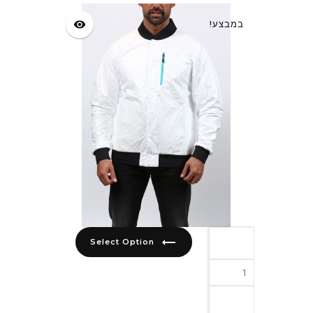
במבצע!
visibility
trending_flat
Select Option