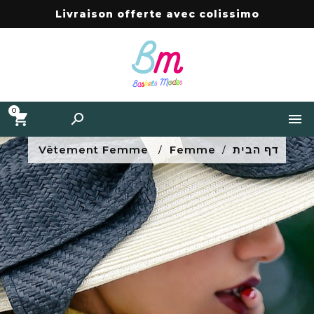
Livraison offerte avec colissimo
0


דף הבית
Femme
Vêtement Femme