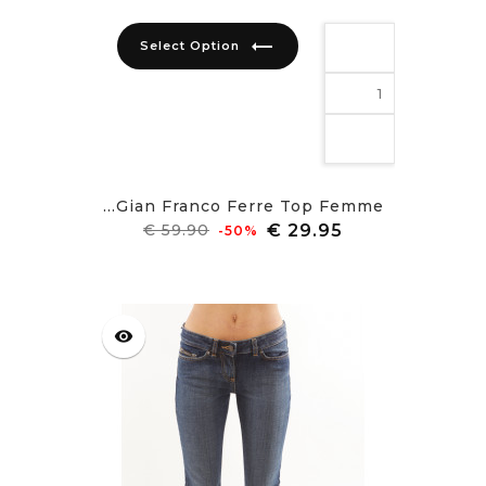
trending_flat
Select Option
Gian Franco Ferre Top Femme...
מחיר
מחיר
‎-50%
רגיל
visibility