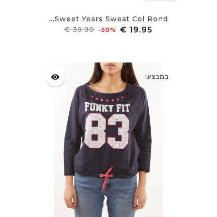
Sweet Years Sweat Col Rond...
מחיר
מחיר
‎-50%
רגיל
במבצע!
visibility