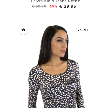
Calvin Klein Jeans Petite...
מחיר
מחיר
‎-50%
רגיל
במבצע!
visibility