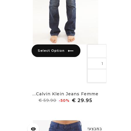
trending_flat
Select Option
Calvin Klein Jeans Femme...
מחיר
מחיר
‎-50%
רגיל
במבצע!
visibility