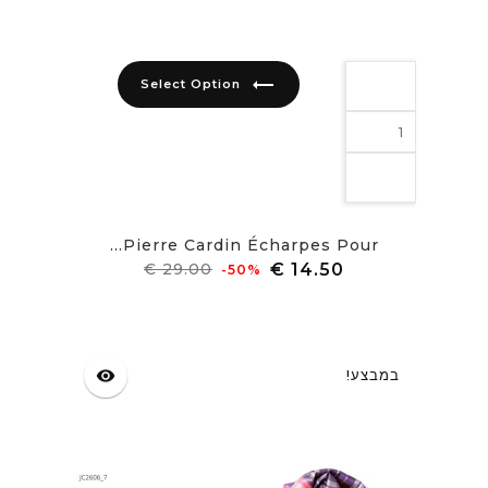
trending_flat
Select Option
Pierre Cardin Écharpes Pour...
מחיר
מחיר
‎-50%
רגיל
במבצע!
visibility