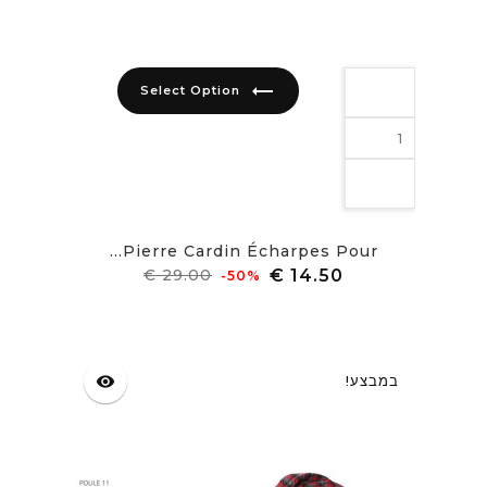
trending_flat
Select Option
Pierre Cardin Écharpes Pour...
מחיר
מחיר
‎-50%
רגיל
במבצע!
visibility