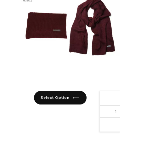
trending_flat
Select Option