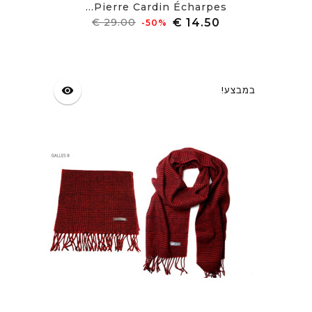
Pierre Cardin Écharpes...
מחיר
מחיר
‎-50%
רגיל
במבצע!
visibility