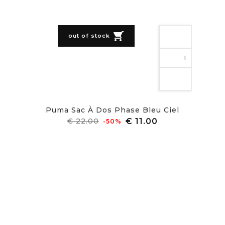
shopping_cart
out of stock
Puma Sac À Dos Phase Bleu Ciel
מחיר
מחיר
‎-50%
רגיל
visibility