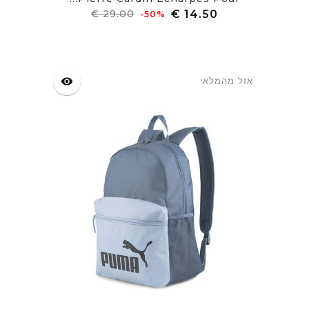
מחיר
מחיר
‎-50%
רגיל
אזל מהמלאי
visibility