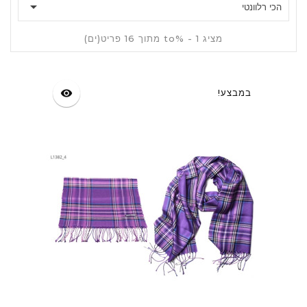

הכי רלוונטי
מציג 1 - %to מתוך 16 פריט(ים)
במבצע!
visibility