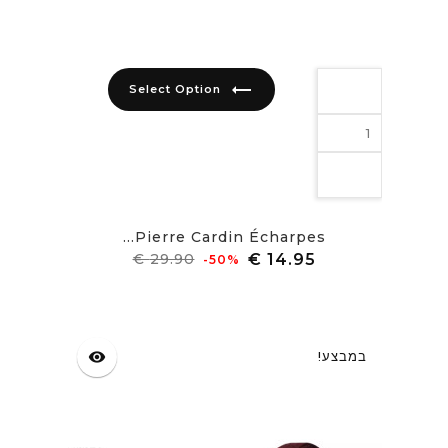
trending_flat
Select Option
Pierre Cardin Écharpes...
מחיר
מחיר
‎-50%
רגיל
במבצע!
visibility