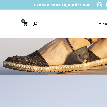
Venez nous rejoindre sur :
0

M