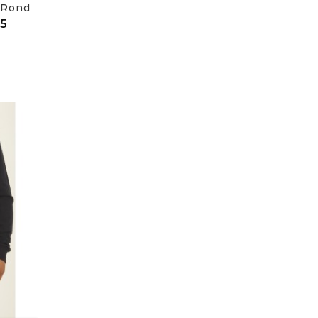
ond...