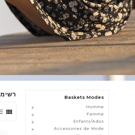
רשימת מו
Baskets Modes
Homme

Femme

Enfants/Ados

Accessoires de Mode
