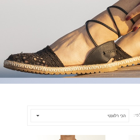

פי:
הכי רלוונטי