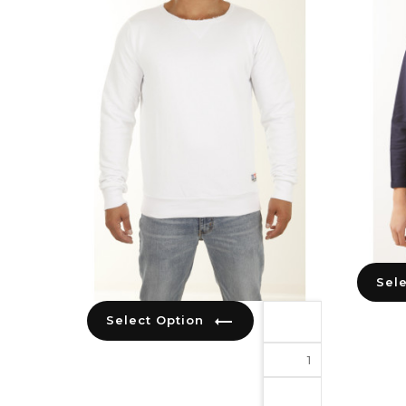
trending_flat
Select Option