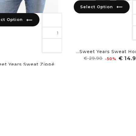
trending_flat
Select Option
trending_flat
Select Option
Sweet Years Sweat Hom
מחיר
מחיר
‎-50%
רגיל
et Years Sweat Zippé...
מחיר
‎-50%
רגיל