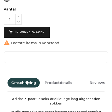
Grijs
Zwart
Aantal

IN WINKELWAGEN

Laatste items in voorraad
Omschrijving
Productdetails
Reviews
Adidas 3-paar uniseks driekleurige laag uitgesneden
sokken
Ze zijn gemaakt van zacht katoen voor totaal comfort.