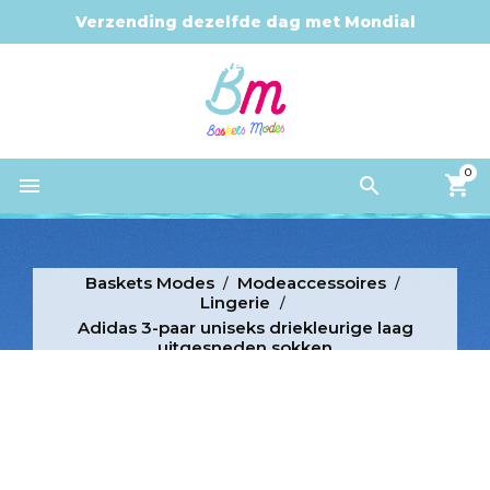
Verzending dezelfde dag met Mondial
Relay
0


Baskets Modes
Modeaccessoires
Lingerie
Adidas 3-paar uniseks driekleurige laag
uitgesneden sokken