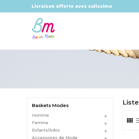
Livraison offerte avec colissimo
List
Baskets Modes
Homme

Femme

Enfants/Ados

Accessoires de Mode
