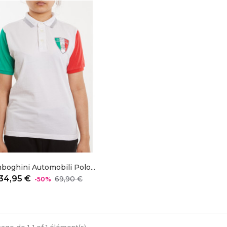
boghini Automobili Polo...
Prix
Prix
34,95 €
69,90 €
-50%
régulier