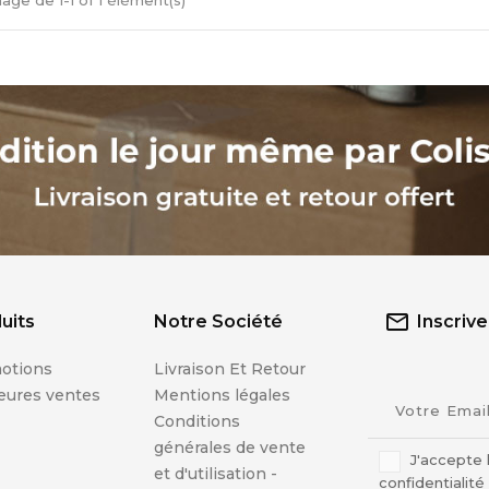
hage de 1-1 of 1 élément(s)
uits
Notre Société
Inscriv
otions
Livraison Et Retour
eures ventes
Mentions légales
Conditions
générales de vente
J'accepte 
et d'utilisation -
confidentialité