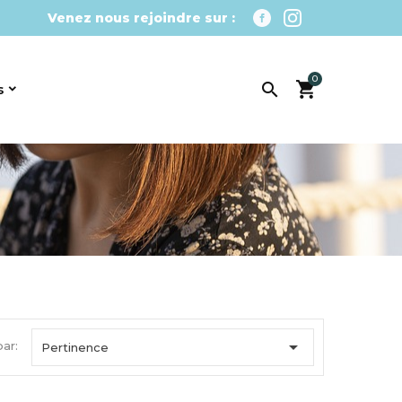
Venez nous rejoindre sur :
0

s

par:
Pertinence