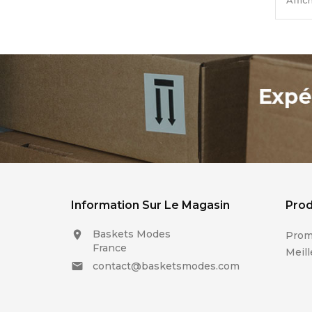
Affic
Information Sur Le Magasin
Prod
Baskets Modes

Prom
France
Meill
contact@basketsmodes.com
