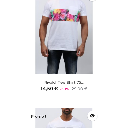
Rivaldi Tee Shirt 75...
Prix
Prix
14,50 €
29,00 €
-50%
régulier
visibility
Promo !