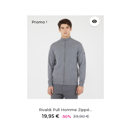
visibility
Promo !
Rivaldi Pull Homme Zippé...
Prix
Prix
19,95 €
39,90 €
-50%
régulier