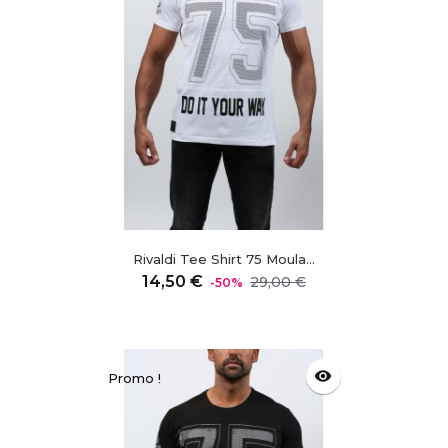
Rivaldi Tee Shirt 75 Moula...
Prix
Prix
14,50 €
29,00 €
-50%
régulier
visibility
Promo !