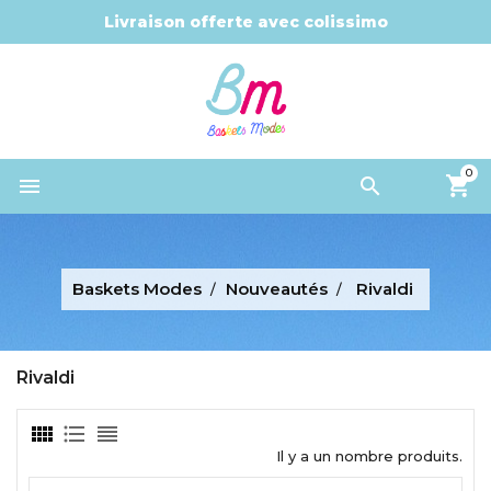
Livraison offerte avec colissimo
0


Baskets Modes
Nouveautés
Rivaldi
Rivaldi
Il y a un nombre produits.