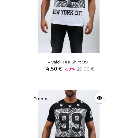
Rivaldi Tee Shirt 99...
Prix
Prix
14,50 €
29,00 €
-50%
régulier
visibility
Promo !