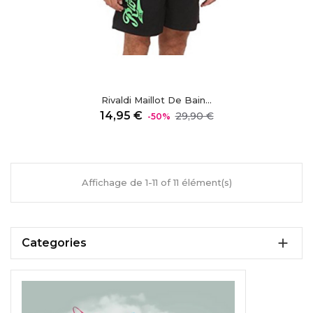
Rivaldi Maillot De Bain...
Prix
Prix
14,95 €
29,90 €
-50%
régulier
Affichage de 1-11 of 11 élément(s)

Categories