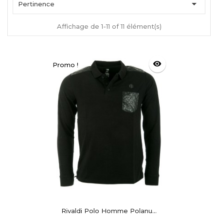

Pertinence
Affichage de 1-11 of 11 élément(s)
visibility
Promo !
Rivaldi Polo Homme Polanu...