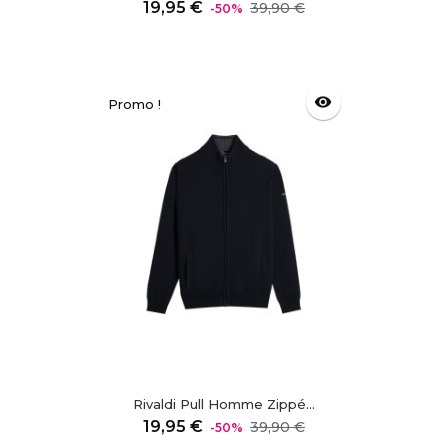
Prix
Prix
19,95 €
39,90 €
-50%
régulier
visibility
Promo !
Rivaldi Pull Homme Zippé...
Prix
Prix
19,95 €
39,90 €
-50%
régulier