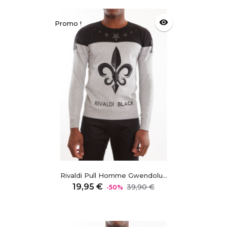
visibility
Promo !
Rivaldi Pull Homme Gwendolu...
Prix
Prix
19,95 €
39,90 €
-50%
régulier