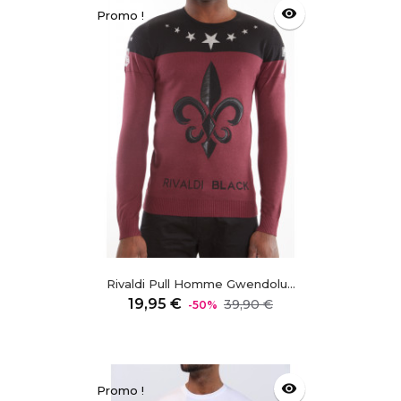
visibility
Promo !
Rivaldi Pull Homme Gwendolu...
Prix
Prix
19,95 €
39,90 €
-50%
régulier
visibility
Promo !