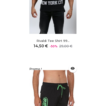
Rivaldi Tee Shirt 99...
Prix
Prix
14,50 €
29,00 €
-50%
régulier
visibility
Promo !