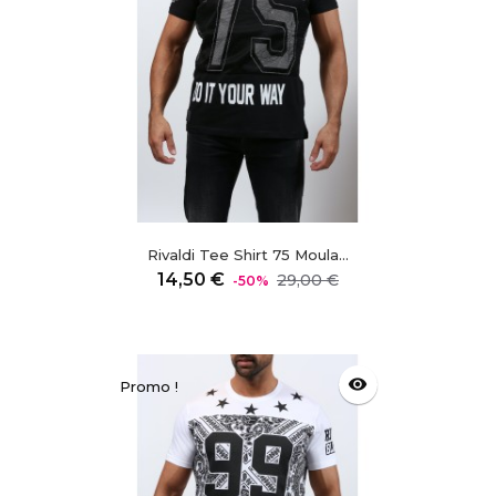
Rivaldi Tee Shirt 75 Moula...
Prix
Prix
14,50 €
29,00 €
-50%
régulier
visibility
Promo !