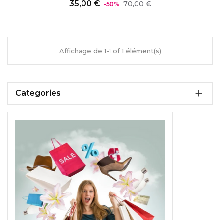
Prix
Prix
35,00 €
70,00 €
-50%
régulier
Affichage de 1-1 of 1 élément(s)

Categories