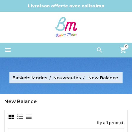
Livraison offerte avec colissimo
0


Baskets Modes
Nouveautés
New Balance
New Balance
Il y a 1 produit.