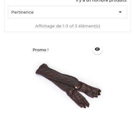
Il y a un nombre produits.

Pertinence
Affichage de 1-3 of 3 élément(s)
visibility
Promo !