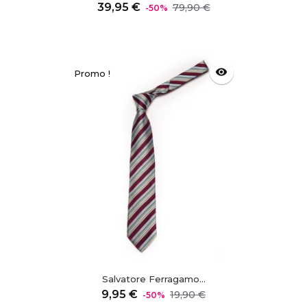
Prix
Prix
39,95 €
79,90 €
-50%
régulier
visibility
Promo !
Salvatore Ferragamo...
Prix
Prix
9,95 €
19,90 €
-50%
régulier