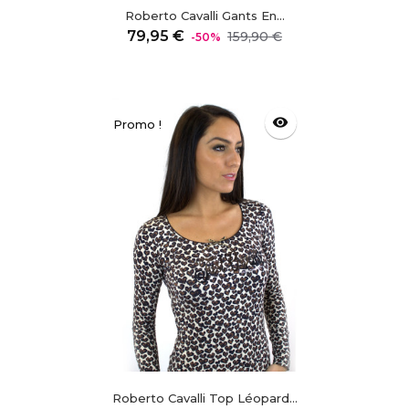
Roberto Cavalli Gants En...
Prix
Prix
79,95 €
159,90 €
-50%
régulier
visibility
Promo !
Roberto Cavalli Top Léopard...