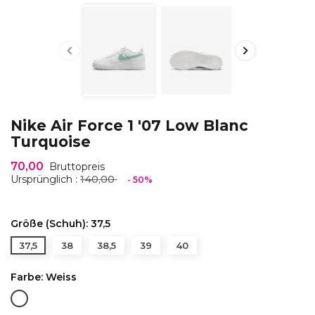


Nike Air Force 1 '07 Low Blanc
Turquoise
70,00
Bruttopreis
140,00
Ursprünglich :
- 50%
Größe (Schuh): 37,5
37,5
38
38,5
39
40
Farbe: Weiss
Weiss