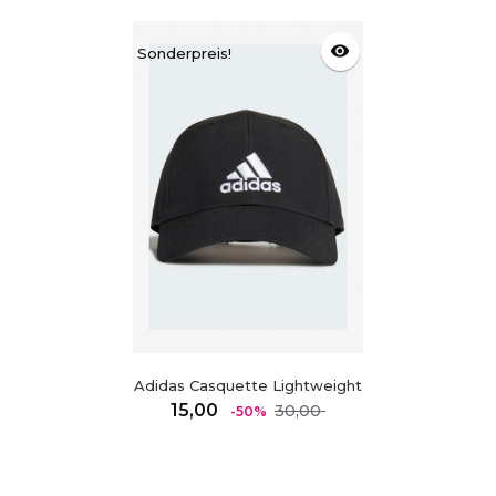
visibility
Sonderpreis!
Adidas Casquette Lightweight
Regulärer
Preis
15,00
30,00
-50%
Preis