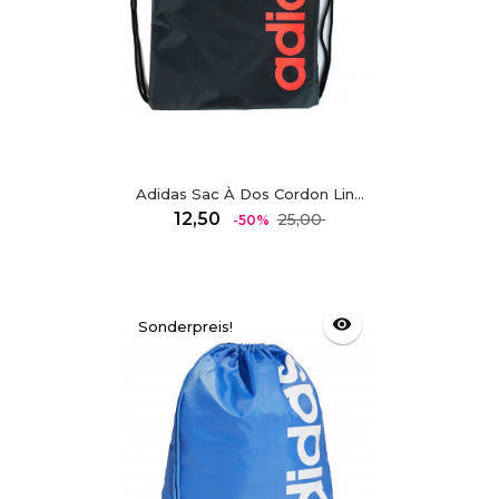
Adidas Sac À Dos Cordon Lin...
Regulärer
Preis
12,50
25,00
-50%
Preis
visibility
Sonderpreis!