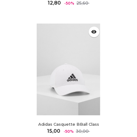
Regulärer
Preis
12,80
25,60
-50%
Preis
visibility
Adidas Casquette BBall Class
Regulärer
Preis
15,00
30,00
-50%
Preis