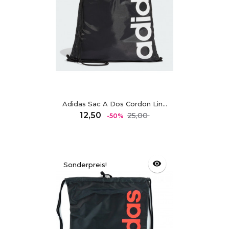
Adidas Sac A Dos Cordon Lin...
Regulärer
Preis
12,50
25,00
-50%
Preis
visibility
Sonderpreis!