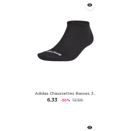
visibility
Adidas Chaussettes Basses 3...
Regulärer
Preis
6,33
12,66
-50%
Preis
visibility