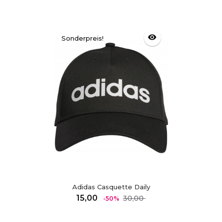
visibility
Sonderpreis!
Adidas Casquette Daily
Regulärer
Preis
15,00
30,00
-50%
Preis