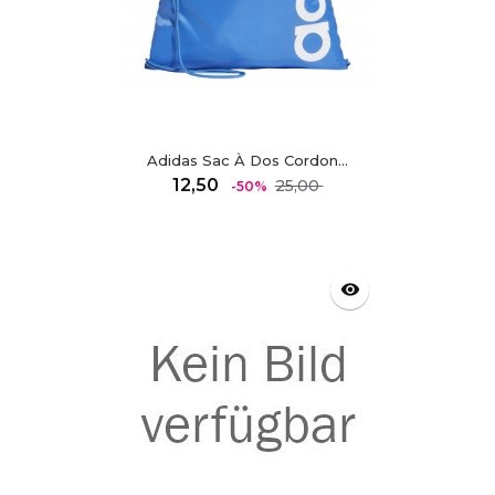
Adidas Sac À Dos Cordon...
Regulärer
Preis
12,50
25,00
-50%
Preis
visibility