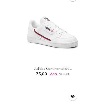
Adidas Continental 80...
Regulärer
Preis
35,00
70,00
-50%
Preis
visibility