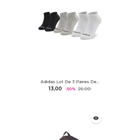
Adidas Lot De 3 Paires De...
Regulärer
Preis
13,00
26,00
-50%
Preis
visibility