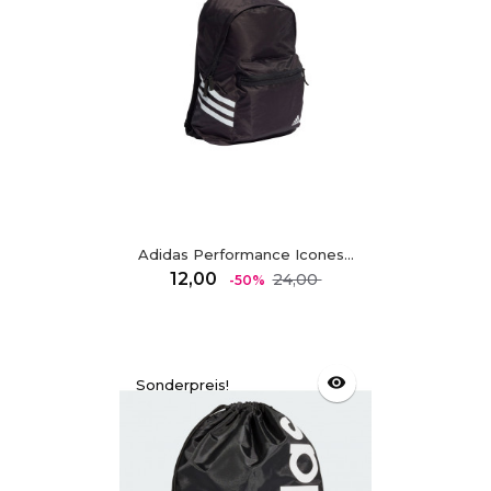
Adidas Performance Icones...
Regulärer
Preis
12,00
24,00
-50%
Preis
visibility
Sonderpreis!