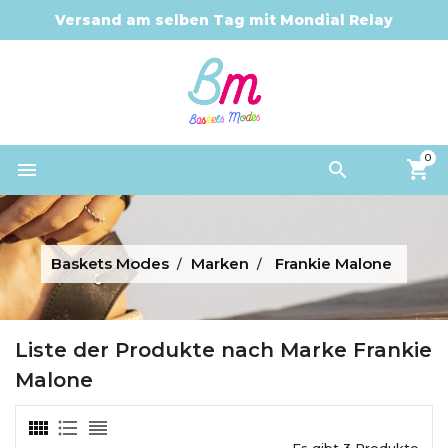
Versand am selben Tag mit Mondial Relay
0


Baskets Modes
Marken
Frankie Malone
Liste der Produkte nach Marke Frankie
Malone