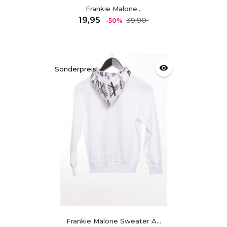
Frankie Malone...
Regulärer
Preis
19,95
39,90
-50%
Preis
visibility
Sonderpreis!
Frankie Malone Sweater À...