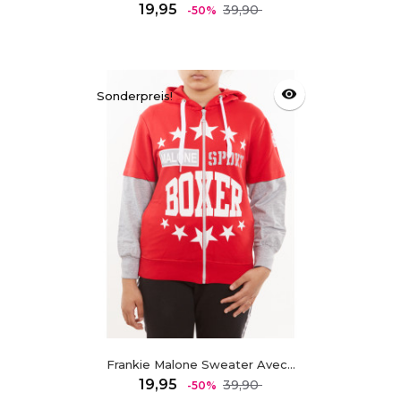
Regulärer
Preis
19,95
39,90
-50%
Preis
visibility
Sonderpreis!
Frankie Malone Sweater Avec...
Regulärer
Preis
19,95
39,90
-50%
Preis