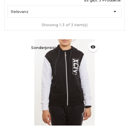
Es gibt 3 Produkte.

Relevanz
Showing 1-3 of 3 item(s)
visibility
Sonderpreis!