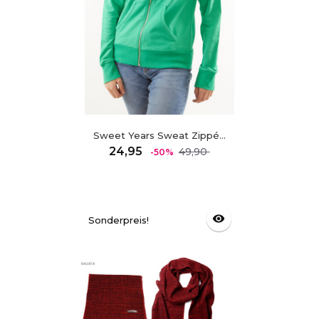
Sweet Years Sweat Zippé...
Regulärer
Preis
24,95
49,90
-50%
Preis
visibility
Sonderpreis!