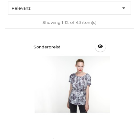

Relevanz
Showing 1-12 of 43 item(s)
visibility
Sonderpreis!