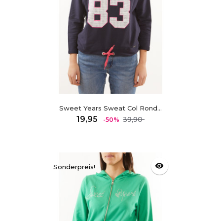
Sweet Years Sweat Col Rond...
Regulärer
Preis
19,95
39,90
-50%
Preis
visibility
Sonderpreis!