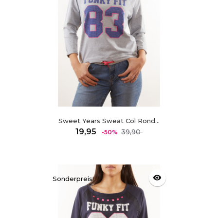
Sweet Years Sweat Col Rond...
Regulärer
Preis
19,95
39,90
-50%
Preis
visibility
Sonderpreis!