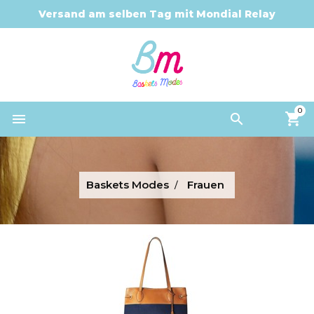
Versand am selben Tag mit Mondial Relay
0


Baskets Modes
Frauen