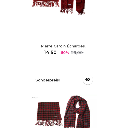
Pierre Cardin Écharpes...
Regulärer
Preis
14,50
29,00
-50%
Preis
visibility
Sonderpreis!