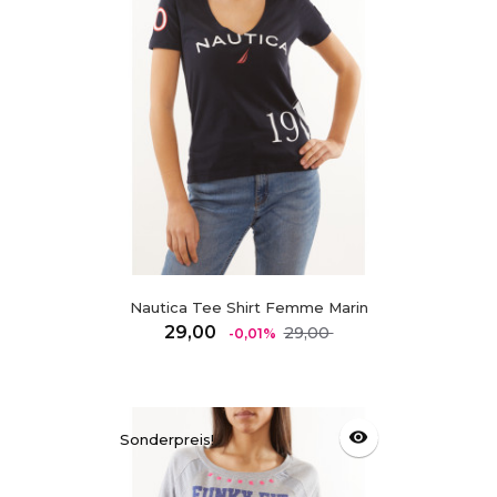
Nautica Tee Shirt Femme Marin
Regulärer
Preis
29,00
29,00
-0,01%
Preis
visibility
Sonderpreis!