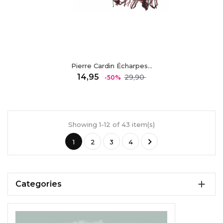
Pierre Cardin Écharpes...
Regulärer
Preis
14,95
29,90
-50%
Preis
Showing 1-12 of 43 item(s)

1
2
3
4

Categories