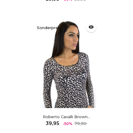
Preis
visibility
Sonderpreis!
Roberto Cavalli Brown...
Regulärer
Preis
39,95
79,90
-50%
Preis