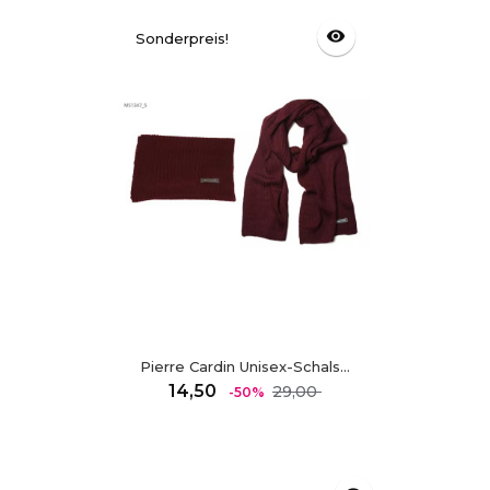
visibility
Sonderpreis!
Pierre Cardin Unisex-Schals...
Regulärer
Preis
14,50
29,00
-50%
Preis