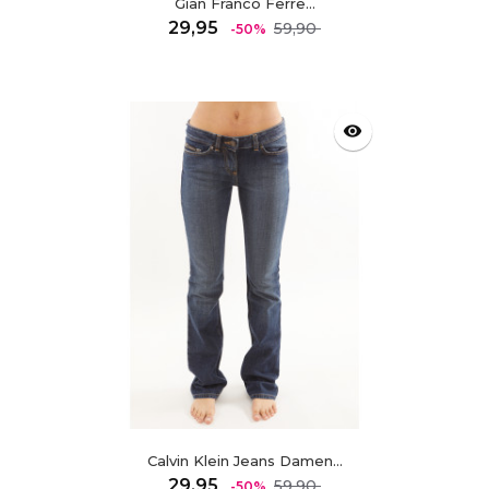
Gian Franco Ferre...
Regulärer
Preis
29,95
59,90
-50%
Preis
visibility
Calvin Klein Jeans Damen...
Regulärer
Preis
29,95
59,90
-50%