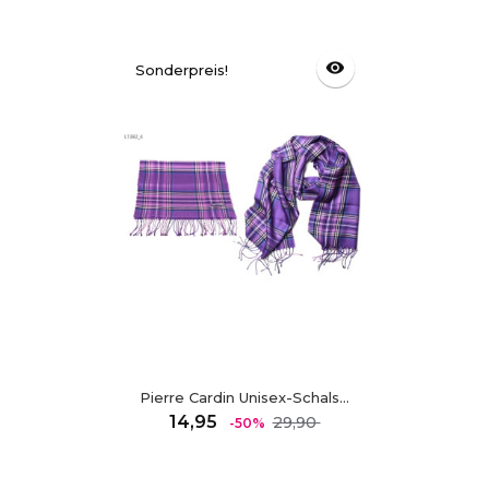
visibility
Sonderpreis!
Pierre Cardin Unisex-Schals...
Regulärer
Preis
14,95
29,90
-50%
Preis