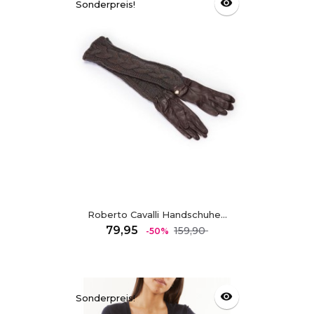
visibility
Sonderpreis!
Roberto Cavalli Handschuhe...
Regulärer
Preis
79,95
159,90
-50%
Preis
visibility
Sonderpreis!