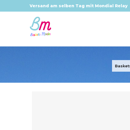
Versand am selben Tag mit Mondial Relay
Baske