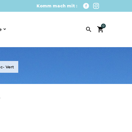
Komm mach mit :
0

e
c- Vert
t