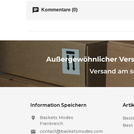
chat
Kommentare (0)
Information Speichern
Arti
Baskets Modes

Beste
Frankreich
Best
contact@basketsmodes.com
