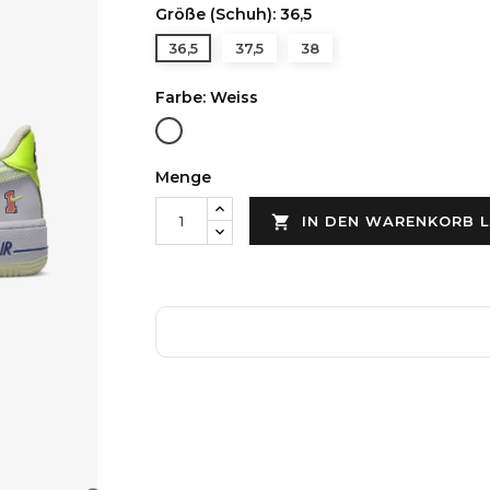
Größe (Schuh): 36,5
36,5
37,5
38
Farbe: Weiss
Weiss
Menge

IN DEN WARENKORB 