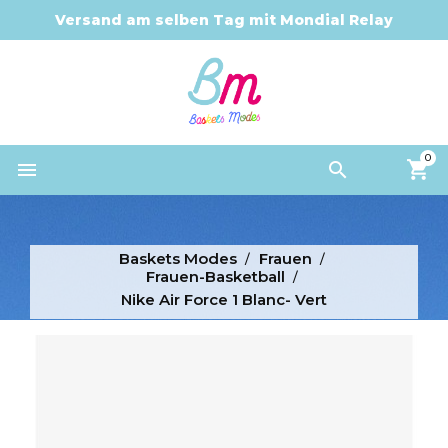
Versand am selben Tag mit Mondial Relay
0


Baskets Modes
Frauen
Frauen-Basketball
Nike Air Force 1 Blanc- Vert