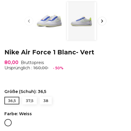


Nike Air Force 1 Blanc- Vert
80,00
Bruttopreis
160,00
Ursprünglich :
- 50%
Größe (Schuh): 36,5
36,5
37,5
38
Farbe: Weiss
Weiss