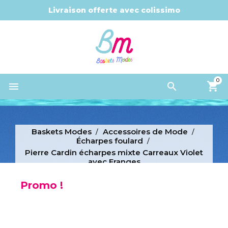
Livraison offerte avec colissimo
0


Baskets Modes
Accessoires de Mode
Écharpes foulard
Pierre Cardin écharpes mixte Carreaux Violet
avec Franges
Promo !