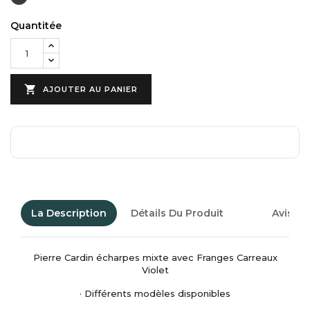
Rose
Violet
Quantitée

AJOUTER AU PANIER
La Description
Détails Du Produit
Avis Cl
Pierre Cardin écharpes mixte avec Franges Carreaux
Violet
· Différents modèles disponibles