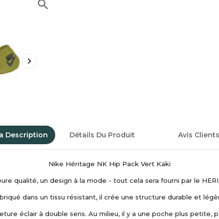
search

a Description
Détails Du Produit
Avis Client
Nike Héritage NK Hip Pack Vert Kaki
leure qualité, un design à la mode - tout cela sera fourni par le 
briqué dans un tissu résistant, il crée une structure durable et légè
ture éclair à double sens. Au milieu, il y a une poche plus petite, 