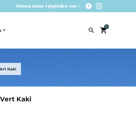
Venez nous rejoindre sur :
0

s
ert Kaki
Vert Kaki