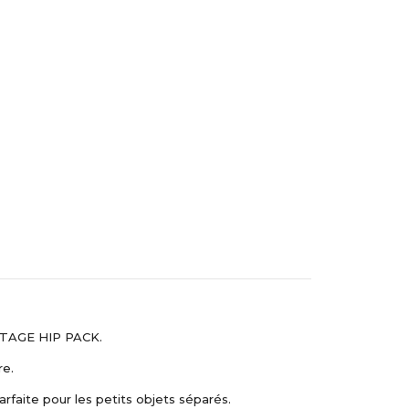
s
HERITAGE HIP PACK.
re.
parfaite pour les petits objets séparés.