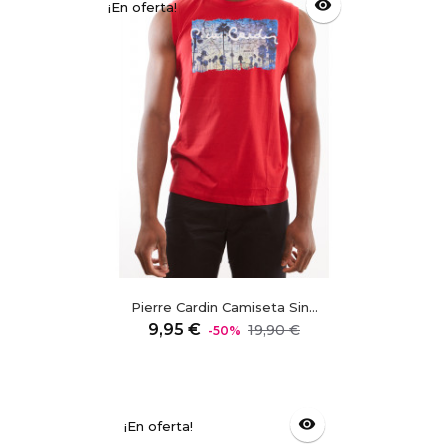
visibility
¡En oferta!
Pierre Cardin Camiseta Sin...
Precio
Precio
9,95 €
19,90 €
-50%
regular
visibility
¡En oferta!