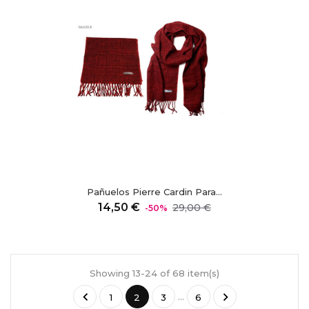
Pañuelos Pierre Cardin Para...
Precio
Precio
14,50 €
29,00 €
-50%
regular
Showing 13-24 of 68 item(s)


…
1
2
3
6