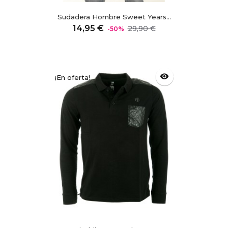
Sudadera Hombre Sweet Years...
Precio
Precio
14,95 €
29,90 €
-50%
regular
visibility
¡En oferta!