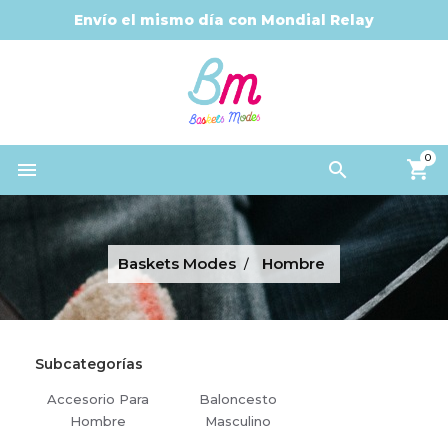
Envío el mismo día con Mondial Relay
0


Baskets Modes
Hombre
Subcategorías
Accesorio Para
Baloncesto
Hombre
Masculino