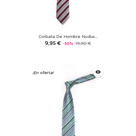
Corbata De Hombre Nodus...
Precio
Precio
9,95 €
19,90 €
-50%
regular
visibility
¡En oferta!