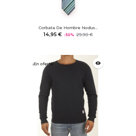
Corbata De Hombre Nodus...
Precio
Precio
14,95 €
29,90 €
-50%
regular
visibility
¡En oferta!