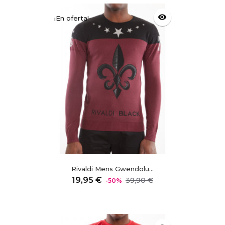
visibility
¡En oferta!
Rivaldi Mens Gwendolu...
Precio
Precio
19,95 €
39,90 €
-50%
regular