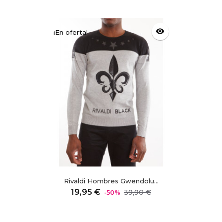
visibility
¡En oferta!
Rivaldi Hombres Gwendolu...
Precio
Precio
19,95 €
39,90 €
-50%
regular