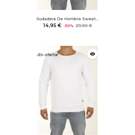
Sudadera De Hombre Sweet...
Precio
Precio
14,95 €
29,90 €
-50%
regular
visibility
¡En oferta!