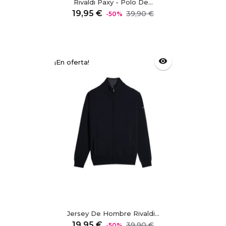
Rivaldi Paxy - Polo De...
Precio
Precio
19,95 €
39,90 €
-50%
regular
visibility
¡En oferta!
Jersey De Hombre Rivaldi...
Precio
Precio
19,95 €
39,90 €
-50%