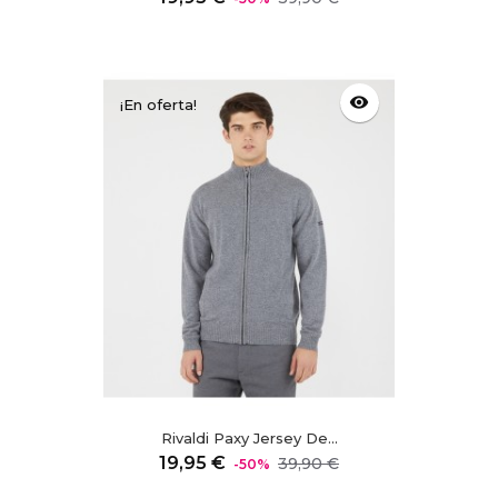
regular
visibility
¡En oferta!
Rivaldi Paxy Jersey De...
Precio
Precio
19,95 €
39,90 €
-50%
regular