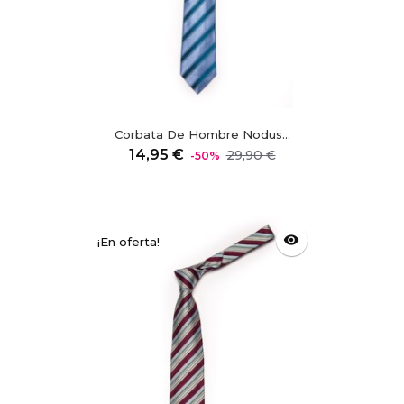
Corbata De Hombre Nodus...
Precio
Precio
14,95 €
29,90 €
-50%
regular
visibility
¡En oferta!