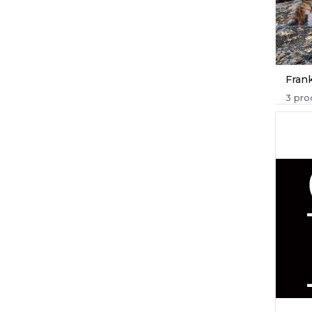
Fran
3 pro