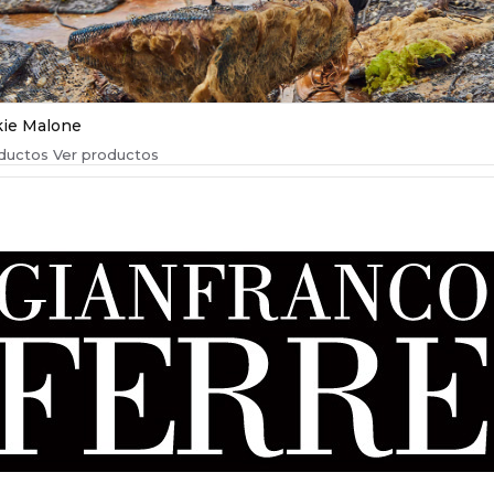
kie Malone
ductos
Ver productos