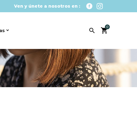
Ven y únete a nosotros en :
0

as