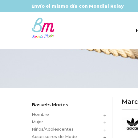
Envío el mismo día con Mondial Relay
Marc
Baskets Modes
Hombre

Mujer

Niños/Adolescentes

Accessoires de Mode
