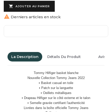

AJOUTER AU PANIER

Derniers articles en stock
La Description
Détails Du Produit
Avis Cl
Tommy Hilfiger basket blanche
Nouvelle Collection Tommy Jeans 2022
• Basket casual en toile
• Patch sur la languette
• Oeillets métalliques
• Drapeau Hilfiger sur le côté externe et le talon
• Semelle gravée certifiant l'authenticité
Livrées dans la boîte officielle Tommy Jeans