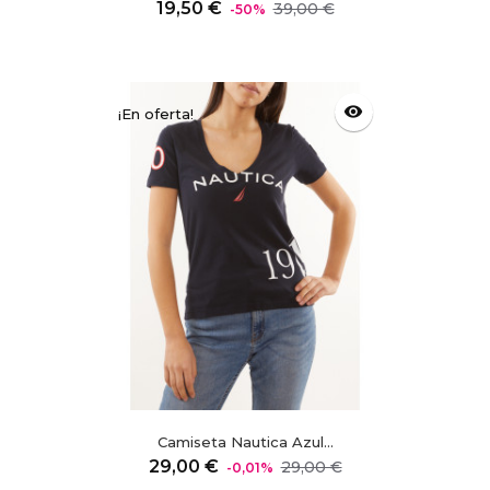
Precio
Precio
19,50 €
39,00 €
-50%
regular
visibility
¡En oferta!
Camiseta Nautica Azul...
Precio
Precio
29,00 €
29,00 €
-0,01%
regular