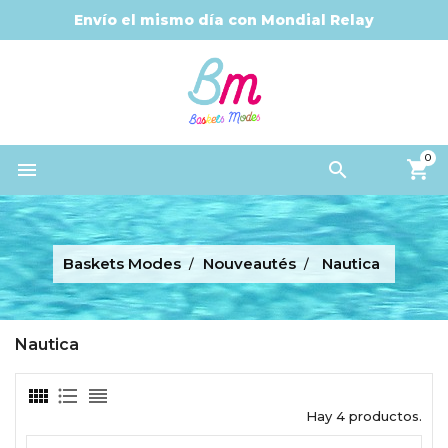
Envío el mismo día con Mondial Relay
0


Baskets Modes
Nouveautés
Nautica
Nautica
Hay 4 productos.