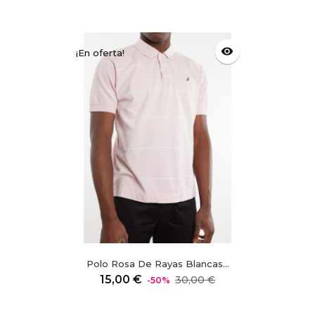
visibility
¡En oferta!
Polo Rosa De Rayas Blancas...
Precio
Precio
15,00 €
30,00 €
-50%
regular