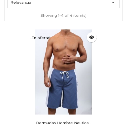

Relevancia
Showing 1-4 of 4 item(s)
visibility
¡En oferta!
Bermudas Hombre Nautica...