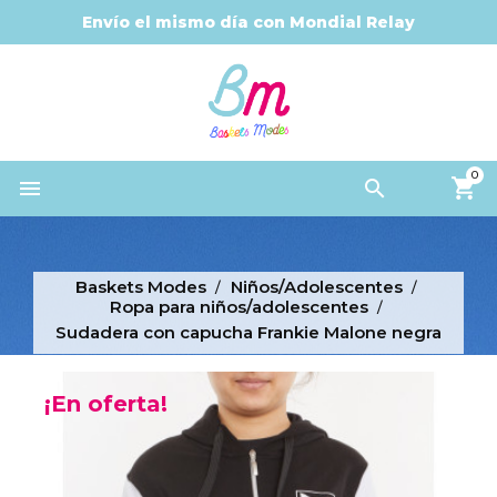
Envío el mismo día con Mondial Relay
0


Baskets Modes
Niños/Adolescentes
Ropa para niños/adolescentes
Sudadera con capucha Frankie Malone negra
¡En oferta!