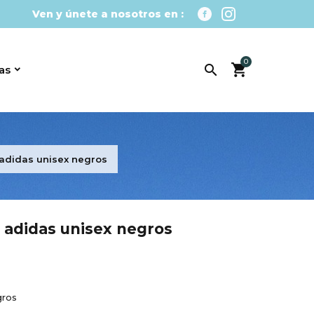
Ven y únete a nosotros en :
0

as
 adidas unisex negros
s adidas unisex negros
gros