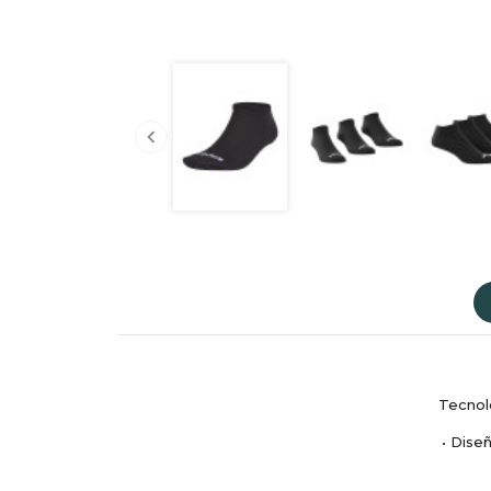

Tecnolo
• Dise