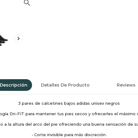
search

Descripción
Detalles De Producto
Reviews
3 pares de calcetines bajos adidas unisex negros
gía Dri-FIT para mantener tus pies secos y ofrecerles el máximo 
ño a la altura del arco del pie ofreciendo una buena sensación de su
• Corte invisible para más discreción.