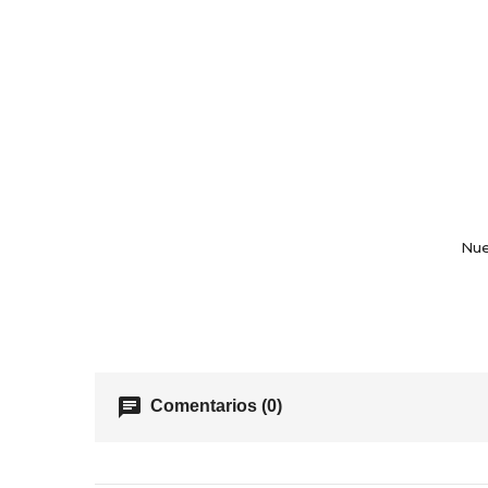
Nue
chat
Comentarios (0)