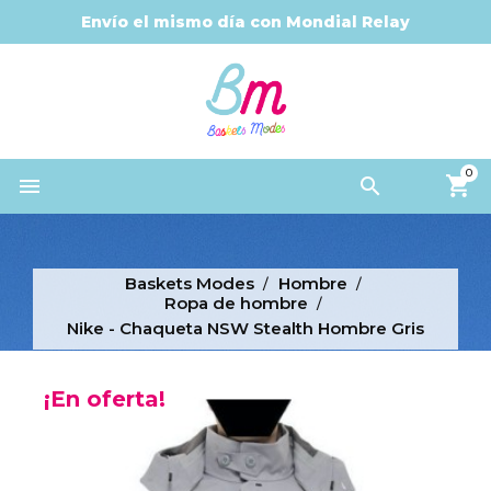
Envío el mismo día con Mondial Relay
0


Baskets Modes
Hombre
Ropa de hombre
Nike - Chaqueta NSW Stealth Hombre Gris
¡En oferta!