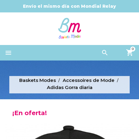
Envío el mismo día con Mondial Relay
0


Baskets Modes
Accessoires de Mode
Adidas Gorra diaria
¡En oferta!