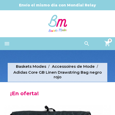
Envío el mismo día con Mondial Relay
0


Baskets Modes
Accessoires de Mode
Adidas Core GB Linen Drawstring Bag negro
rojo
¡En oferta!